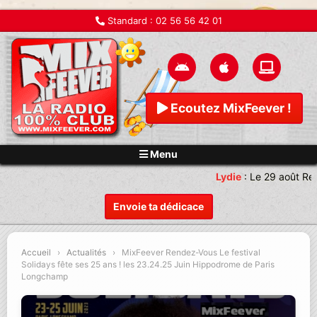
Standard :
02 56 56 42 01
Ecoutez MixFeever !
Menu
Lydie
:
Le 29 août Ren
Envoie ta dédicace
Accueil
›
Actualités
›
MixFeever Rendez-Vous Le festival
Solidays fête ses 25 ans ! les 23.24.25 Juin Hippodrome de Paris
Longchamp