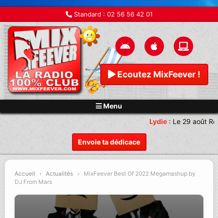
Standard :
02 56 56 42 01
Ecoutez MixFeever !
Menu
Lydie
:
Le 29 août Re
Envoie ta dédicace
Accueil
›
Actualités
›
MixFeever Best Of 2022 Megamashup by
DJ From Mars