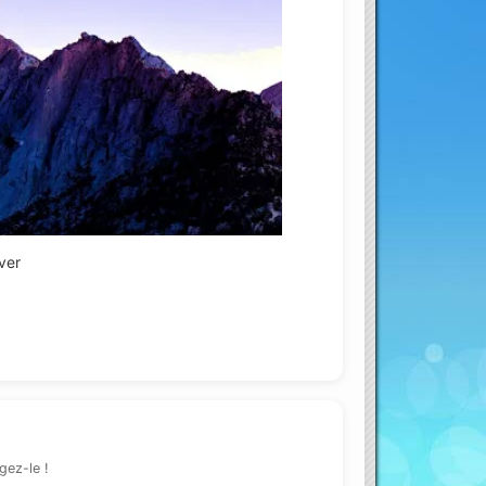
ouTube
ver
gez-le !