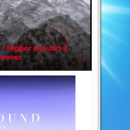
n - Higher Ground à
Feever