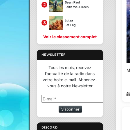
Sean Paul
2
Faith We A Keep
Luiza
3
Jet Lag
Voir le classement complet
NEWSLETTER
Tous les mois, recevez
M
l'actualité de la radio dans
votre boite e-mail. Abonnez-
vous à notre Newsletter
S'abonner
DISCORD