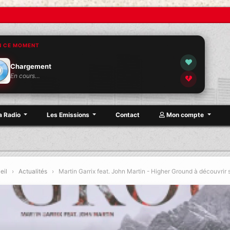
N CE MOMENT
Chargement
En cours…
a Radio
Les Emissions
Contact
Mon compte
Lyd
eil
›
Actualités
›
Martin Garrix feat. John Martin - Higher Ground à découvrir