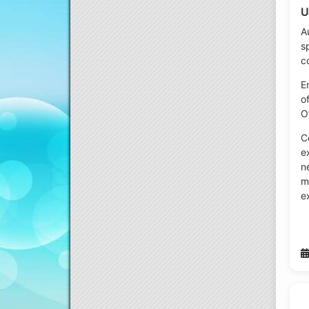
U
A
s
c
E
o
Ot
C
e
n
m
e