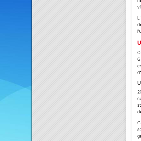
m
vi
L
d
l
U
C
G
c
d
U
2
c
s
d
C
s
g