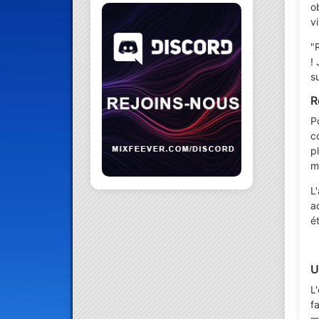
o
v
"
! 
s
R
P
c
p
m
L
a
ét
U
L
f