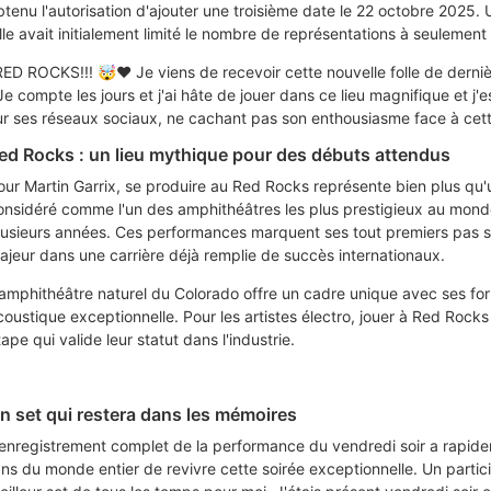
btenu l'autorisation d'ajouter une troisième date le 22 octobre 2025. U
ille avait initialement limité le nombre de représentations à seulement
RED ROCKS!!! 🤯❤️ Je viens de recevoir cette nouvelle folle de derniè
Je compte les jours et j'ai hâte de jouer dans ce lieu magnifique et j'e
ur ses réseaux sociaux, ne cachant pas son enthousiasme face à cett
ed Rocks : un lieu mythique pour des débuts attendus
our Martin Garrix, se produire au Red Rocks représente bien plus qu'u
onsidéré comme l'un des amphithéâtres les plus prestigieux au monde, 
lusieurs années. Ces performances marquent ses tout premiers pas s
ajeur dans une carrière déjà remplie de succès internationaux.
'amphithéâtre naturel du Colorado offre un cadre unique avec ses fo
coustique exceptionnelle. Pour les artistes électro, jouer à Red Rock
ape qui valide leur statut dans l'industrie.
n set qui restera dans les mémoires
'enregistrement complet de la performance du vendredi soir a rapid
ans du monde entier de revivre cette soirée exceptionnelle. Un partici