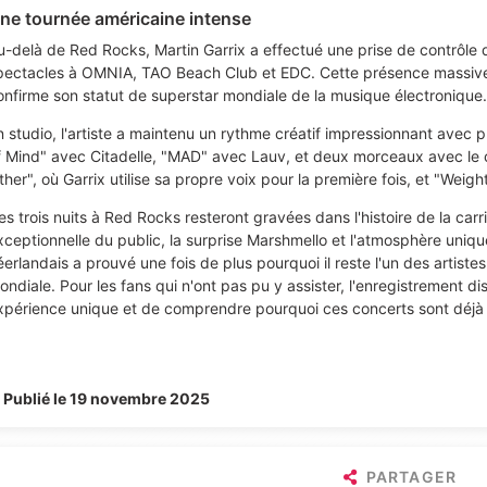
ne tournée américaine intense
u-delà de Red Rocks, Martin Garrix a effectué une prise de contrôle 
pectacles à OMNIA, TAO Beach Club et EDC. Cette présence massive d
onfirme son statut de superstar mondiale de la musique électronique.
n studio, l'artiste a maintenu un rythme créatif impressionnant avec p
f Mind" avec Citadelle, "MAD" avec Lauv, et deux morceaux avec le ch
her", où Garrix utilise sa propre voix pour la première fois, et "Weight
es trois nuits à Red Rocks resteront gravées dans l'histoire de la car
xceptionnelle du public, la surprise Marshmello et l'atmosphère uniqu
éerlandais a prouvé une fois de plus pourquoi il reste l'un des artistes
ondiale. Pour les fans qui n'ont pas pu y assister, l'enregistrement d
xpérience unique et de comprendre pourquoi ces concerts sont déjà
Publié le 19 novembre 2025
PARTAGER