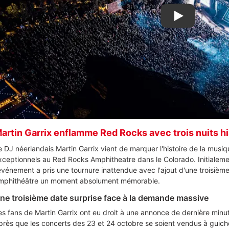
Lire la vid
artin Garrix enflamme Red Rocks avec trois nuits h
e DJ néerlandais Martin Garrix vient de marquer l'histoire de la musi
xceptionnels au Red Rocks Amphitheatre dans le Colorado. Initialem
'événement a pris une tournure inattendue avec l'ajout d'une troisièm
mphithéâtre un moment absolument mémorable.
ne troisième date surprise face à la demande massive
es fans de Martin Garrix ont eu droit à une annonce de dernière minut
près que les concerts des 23 et 24 octobre se soient vendus à guiche