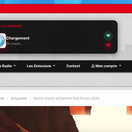
N CE MOMENT
Chargement
En cours…
a Radio
Les Emissions
Contact
Mon compte
eil
›
Actualités
›
Martin Garrix enflamme Red Rocks 2025