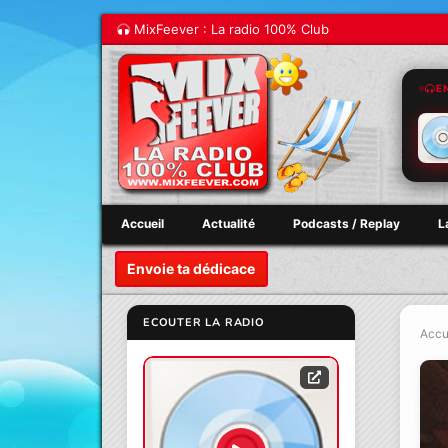
MixFeever : La radio 100% Club
E
Accueil
Actualité
Podcasts / Replay
L
Envoie ta dédicace
ECOUTER LA RADIO
Accu