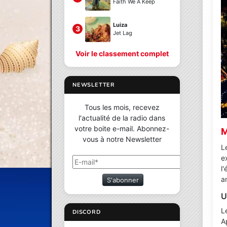
Faith We A Keep
Luiza
3
Jet Lag
Voir le classement complet
NEWSLETTER
Tous les mois, recevez
l'actualité de la radio dans
votre boite e-mail. Abonnez-
M
vous à notre Newsletter
L
e
l
a
S'abonner
U
L
DISCORD
A