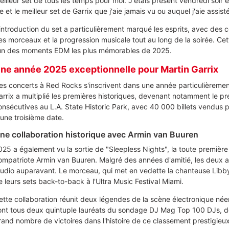
eilleur set de tous les temps pour moi. J'étais présent vendredi soir e
e et le meilleur set de Garrix que j'aie jamais vu ou auquel j'aie assisté
'introduction du set a particulièrement marqué les esprits, avec des 
es morceaux et la progression musicale tout au long de la soirée. C
'un des moments EDM les plus mémorables de 2025.
ne année 2025 exceptionnelle pour Martin Garrix
es concerts à Red Rocks s'inscrivent dans une année particulièremen
arrix a multiplié les premières historiques, devenant notamment le prem
onsécutives au L.A. State Historic Park, avec 40 000 billets vendus p
'une troisième date.
ne collaboration historique avec Armin van Buuren
025 a également vu la sortie de "Sleepless Nights", la toute première 
ompatriote Armin van Buuren. Malgré des années d'amitié, les deux ar
tudio auparavant. Le morceau, qui met en vedette la chanteuse Libby 
e leurs sets back-to-back à l'Ultra Music Festival Miami.
ette collaboration réunit deux légendes de la scène électronique néer
ont tous deux quintuple lauréats du sondage DJ Mag Top 100 DJs, dé
rand nombre de victoires dans l'histoire de ce classement prestigieux