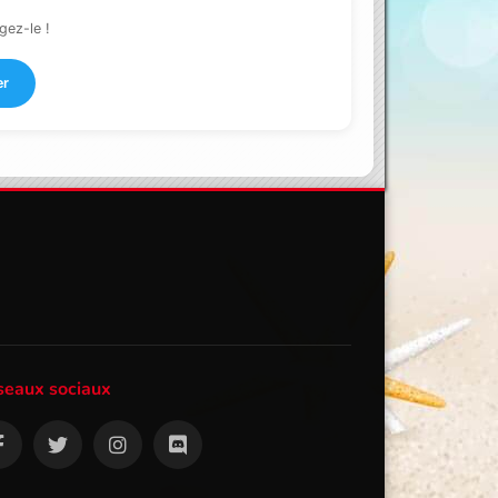
gez-le !
er
seaux sociaux