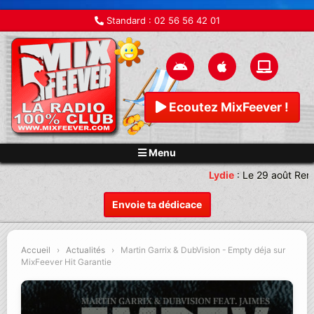
Standard :
02 56 56 42 01
Ecoutez MixFeever !
Menu
Lydie
:
Le 29 août Rend
Envoie ta dédicace
Accueil
›
Actualités
›
Martin Garrix & DubVision - Empty déja sur
MixFeever Hit Garantie