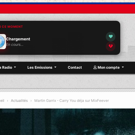
N CE MOMENT
Chargement
En cours…
a Radio
Les Emissions
Contact
Mon compte
eil
›
Actualités
›
Martin Garrix - Carry You déja sur MixFeever