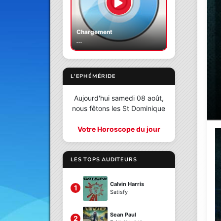
Chargement
...
L'EPHÉMÉRIDE
Aujourd'hui samedi 08 août,
nous fêtons les St Dominique
Votre Horoscope du jour
LES TOPS AUDITEURS
Calvin Harris
1
Satisfy
Sean Paul
2