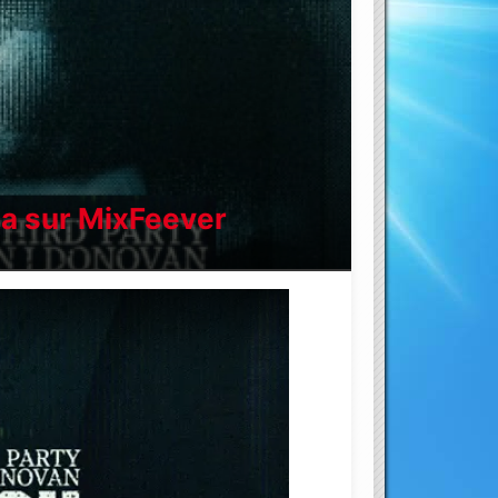
ja sur MixFeever