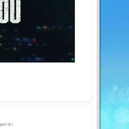
ouTube
gez-le !