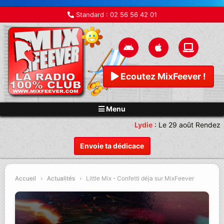
Standard :
02 56 56 42 01
Ecoutez MixFeever !
Menu
Lydie
:
Le 29 août Rendez-v
Envoie ta dédicace
Accueil
›
Actualités
›
Little Mix - Confetti déja sur MixFeever