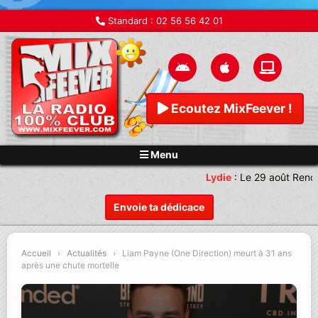
Standard :
02 56 56 42 01
Ecoutez MixFeever !
Menu
Lydie
:
Le 29 août Rende
Envoie ta dédicace
Accueil
›
Actualités
›
Liam Payne (One Direction) meurt à 31 ans
après une chute mortelle