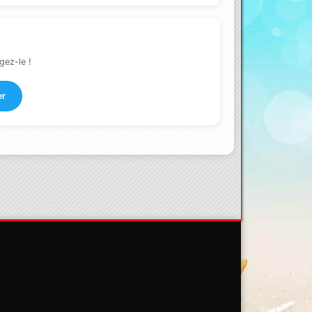
gez-le !
er