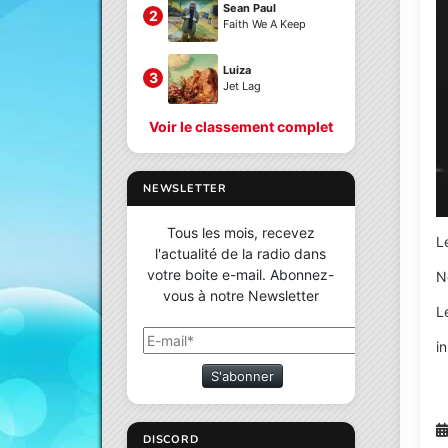
Sean Paul
2
Faith We A Keep
Luiza
3
Jet Lag
Voir le classement complet
NEWSLETTER
Tous les mois, recevez
L
l'actualité de la radio dans
votre boite e-mail. Abonnez-
N
vous à notre Newsletter
L
i
S'abonner
DISCORD