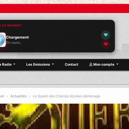
N CE MOMENT
Chargement
En cours…
a Radio
Les Emissions
Contact
Mon compte
eil
›
Actualités
›
Le Queen des Champs élysées déménage