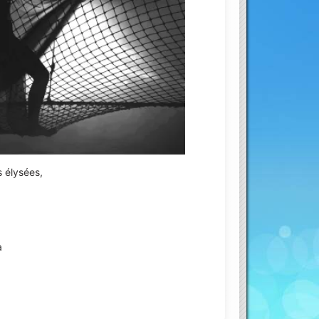
ouTube
 élysées,
a