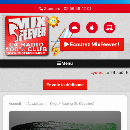
Standard :
02 56 56 42 01
Ecoutez MixFeever !
Menu
Lydie
:
Le 29 août R
Envoie ta dédicace
Accueil
›
Actualités
›
Kygo - Raging (ft. Kodaline)