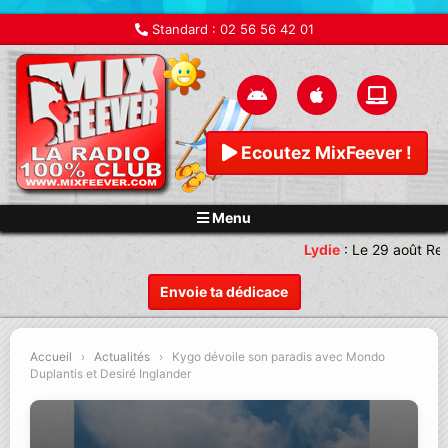
Standard :
02 56 56 42 01
Ecoutez MixFeever !
Menu
Lydie
:
Le 29 août Ren
Envoie ta dédicace
Accueil
›
Actualités
›
Kygo dévoile son paradis avec Mondo
Duplantis et Desiré Inglander