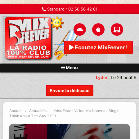
Standard :
02 56 56 42 01
Ecoutez MixFeever !
Menu
Lydie
:
Le 29 août Re
Envoie ta dédicace
Accueil
›
Actualités
›
Kriss Evans Vs Ice Mc Nouveau Single
Think About The Way 2K13