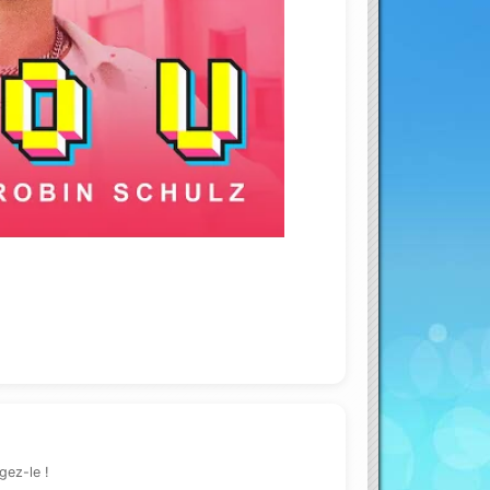
ouTube
gez-le !