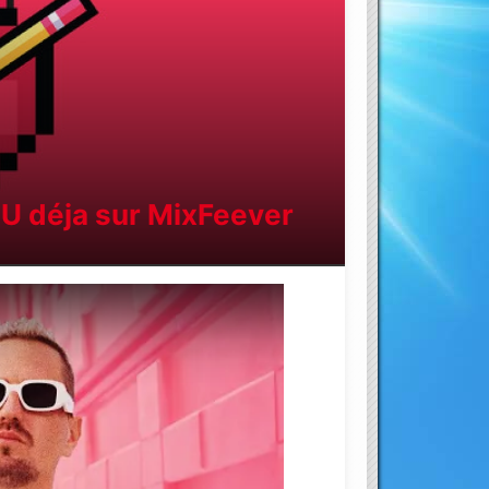
OU déja sur MixFeever