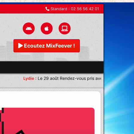
Standard :
02 56 56 42 01
Ecoutez MixFeever !
Lydie
:
Le 29 août Rendez-vous pris avec une équipe magnif