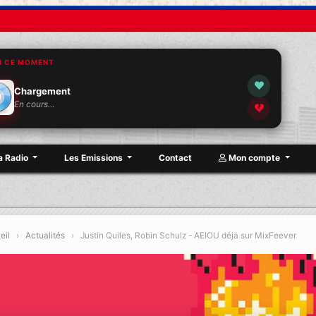
N CE MOMENT
Chargement
En cours…
a Radio
Les Emissions
Contact
Mon compte
eil
›
Actualités
›
Justin Quiles, Robin Schulz - AEIOU déja sur MixFeever