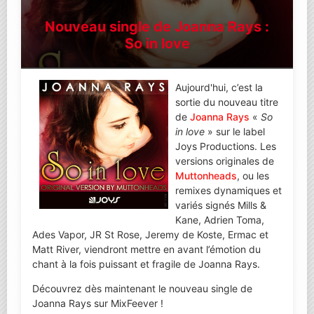
Nouveau single de Joanna Rays :
So in love
Aujourd'hui, c’est la
sortie du nouveau titre
de
Joanna Rays
«
So
in love
» sur le label
Joys Productions. Les
versions originales de
Muttonheads
, ou les
remixes dynamiques et
variés signés Mills &
Kane, Adrien Toma,
Ades Vapor, JR St Rose, Jeremy de Koste, Ermac et
Matt River, viendront mettre en avant l’émotion du
chant à la fois puissant et fragile de Joanna Rays.
Découvrez dès maintenant le nouveau single de
Joanna Rays sur MixFeever !