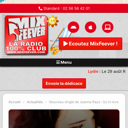
Standard :
02 56 56 42 01
Ecoutez MixFeever !
Menu
Lydie
:
Le 29 août Re
Envoie ta dédicace
Accueil
›
Actualités
›
Nouveau single de Joanna Rays : So in love