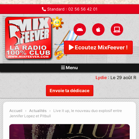
Standard :
02 56 56 42 01
Ecoutez MixFeever !
Menu
Lydie
:
Le 29 août Re
Envoie ta dédicace
Accueil
›
Actualités
›
Live it up, le nouveau duo explosif entre
Jennifer Lopez et Pitbull