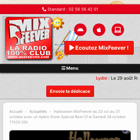
Standard :
02 56 56 42 01
Ecoutez MixFeever !
Menu
Lydie
:
Le 29 août Re
Envoie ta dédicace
Accueil
›
Actualités
›
Halloween MixFeever du 23 oct au 31
octobre avec un Apéro Show Spécial Best Of le Samedi 28 octobre
17h30 20h