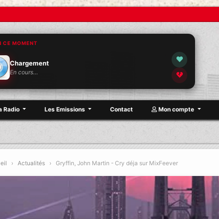
N CE MOMENT
Chargement
En cours…
a Radio
Les Emissions
Contact
Mon compte
eil
›
Actualités
›
Gryffin, John Martin - Cry déja sur MixFeever