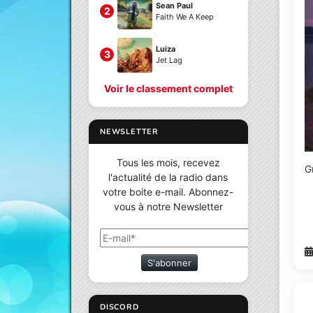
Sean Paul
2
Faith We A Keep
Luiza
3
Jet Lag
Voir le classement complet
NEWSLETTER
Tous les mois, recevez
G
l'actualité de la radio dans
votre boite e-mail. Abonnez-
vous à notre Newsletter
S'abonner
DISCORD