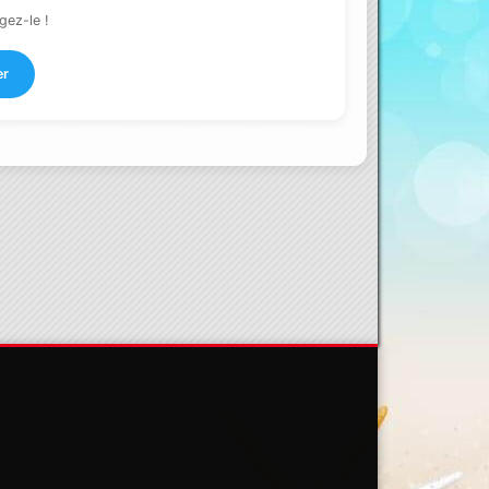
gez-le !
er