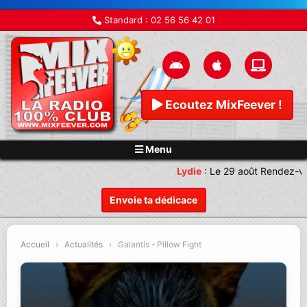
Standard :
02 56 56 42 01
Ecoutez MixFeever !
Menu
Lydie
:
Le 29 août Rendez-vo
Envoie ta dédicace
Accueil
›
Actualités
›
Galantis - Pillow Fight