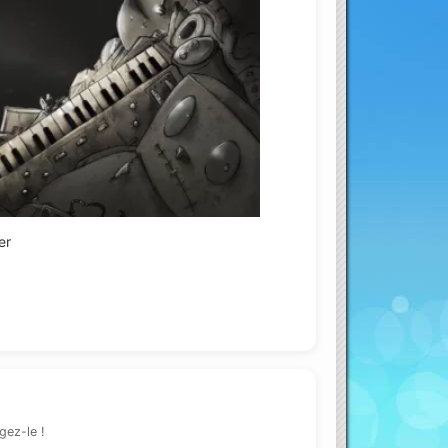
ouTube
er
gez-le !