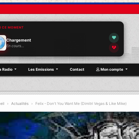
N CE MOMENT
Chargement
En cours…
a Radio
Les Emissions
Contact
Mon compte
eil
›
Actualités
›
Felix - Don't You Want Me (Dimitri Vegas & Like Mike)