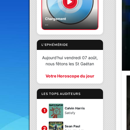
Chargement
...
L'EPHÉMÉRIDE
Aujourd'hui vendredi 07 août,
nous fêtons les St Gaétan
Votre Horoscope du jour
LES TOPS AUDITEURS
Calvin Harris
1
Satisfy
Sean Paul
2