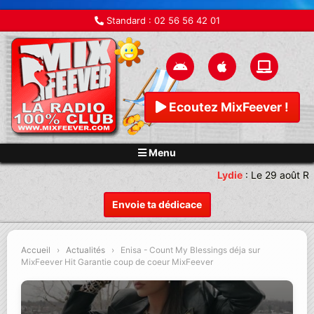
Standard :
02 56 56 42 01
Ecoutez MixFeever !
Menu
Lydie
:
Le 29 août Re
Envoie ta dédicace
Accueil
›
Actualités
›
Enisa - Count My Blessings déja sur
MixFeever Hit Garantie coup de coeur MixFeever