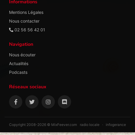
Informations
Mentions Légales
Nous contacter
02 56 56 42 01
Navigation
Nous écouter
Actualités
Podcasts
Réseaux sociaux
Copyright 2008-2026 © MixFeever.com
radio locale
·
infogerance