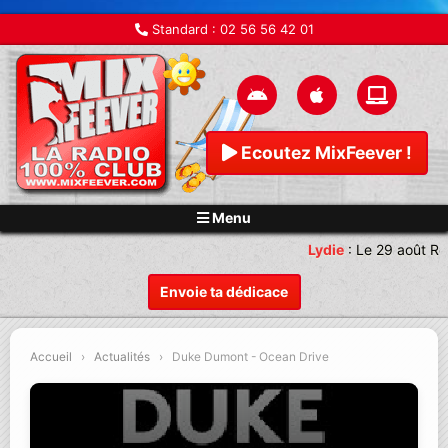
Standard :
02 56 56 42 01
Ecoutez MixFeever !
Menu
Lydie
:
Le 29 août Re
Envoie ta dédicace
Accueil
›
Actualités
›
Duke Dumont - Ocean Drive