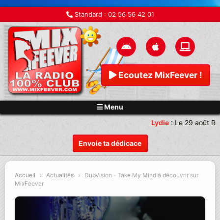
Standard :
02 56 56 42 01
Ecoutez MixFeever !
Menu
Lydie
:
Le 29 août Re
Envoie ta dédicace
Accueil
›
Actualités
›
DubVision - Take My Mind à découvrir sur
MixFeever