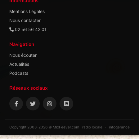
Informations
Mentions Légales
Nous contacter
02 56 56 42 01
Navigation
Nous écouter
Actualités
Podcasts
Réseaux sociaux
Copyright 2008-2026 © MixFeever.com
radio locale
·
infogerance