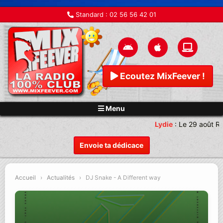
Standard :
02 56 56 42 01
Ecoutez MixFeever !
Menu
Lydie
:
Le 29 août Re
Envoie ta dédicace
Accueil
›
Actualités
›
DJ Snake - A Different way