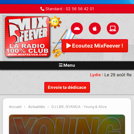
Standard :
02 56 56 42 01
Ecoutez MixFeever !
Menu
Lydie
:
Le 29 août Ren
Envoie ta dédicace
Accueil
›
Actualités
›
DJ LBR, NYANDA - Young & Alive