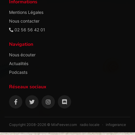
Informations
Mentions Légales
Nous contacter
02 56 56 42 01
Navigation
Nous écouter
Actualités
Podcasts
Réseaux sociaux
Copyright 2008-2026 © MixFeever.com
radio locale
·
infogerance