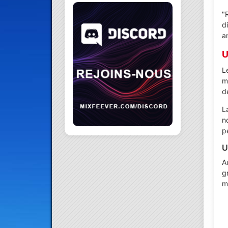
"
d
a
U
L
m
d
L
n
p
U
A
g
m