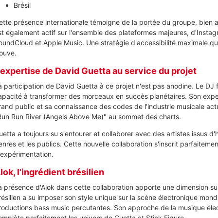
Brésil
ette présence internationale témoigne de la portée du groupe, bien a
st également actif sur l'ensemble des plateformes majeures, d'Insta
oundCloud et Apple Music. Une stratégie d'accessibilité maximale qui 
rouve.
'expertise de David Guetta au service du projet
a participation de David Guetta à ce projet n'est pas anodine. Le DJ 
apacité à transformer des morceaux en succès planétaires. Son exper
rand public et sa connaissance des codes de l'industrie musicale act
Run Run River (Angels Above Me)" au sommet des charts.
uetta a toujours su s'entourer et collaborer avec des artistes issus d'
enres et les publics. Cette nouvelle collaboration s'inscrit parfaiteme
'expérimentation.
lok, l'ingrédient brésilien
a présence d'Alok dans cette collaboration apporte une dimension su
résilien a su imposer son style unique sur la scène électronique mond
roductions bass music percutantes. Son approche de la musique élect
omplète parfaitement les univers de Guetta et Stick Figure.