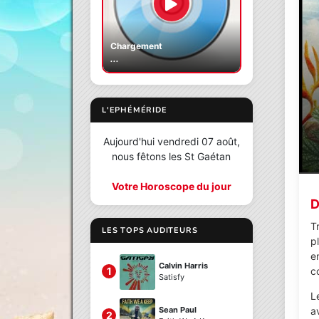
Chargement
...
L'EPHÉMÉRIDE
Aujourd'hui vendredi 07 août,
nous fêtons les St Gaétan
Votre Horoscope du jour
D
T
LES TOPS AUDITEURS
pl
e
Calvin Harris
c
1
Satisfy
L
a
Sean Paul
2