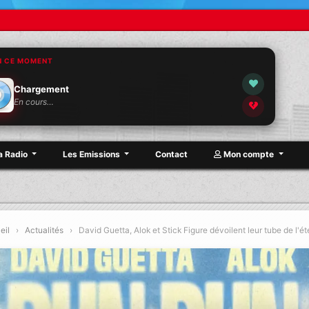
N CE MOMENT
Chargement
En cours…
a Radio
Les Emissions
Contact
Mon compte
eil
›
Actualités
›
David Guetta, Alok et Stick Figure dévoilent leur tube de l'é