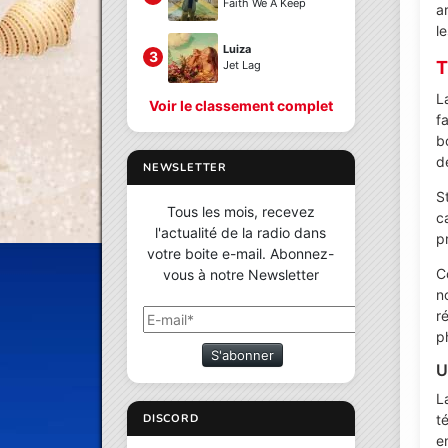
Faith We A Keep
a
le
Luiza
3
T
Jet Lag
L
Voir le classement complet
f
b
d
NEWSLETTER
S
Tous les mois, recevez
c
l'actualité de la radio dans
p
votre boite e-mail. Abonnez-
C
vous à notre Newsletter
n
r
p
S'abonner
U
L
t
DISCORD
e