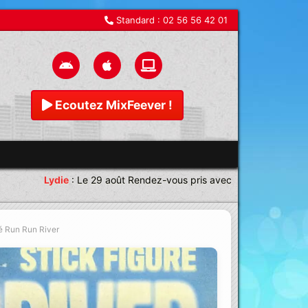
Standard :
02 56 56 42 01
Ecoutez MixFeever !
Lydie
:
Le 29 août Rendez-vous pris avec une équipe magnifique
té Run Run River