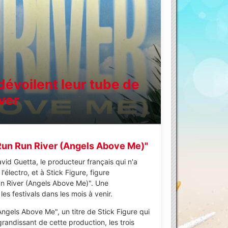
 dévoilent leur tube de
iver
"Run Run River (Angels Above Me)"
avid Guetta, le producteur français qui n'a
'électro, et à Stick Figure, figure
n River (Angels Above Me)". Une
es festivals dans les mois à venir.
Angels Above Me", un titre de Stick Figure qui
grandissant de cette production, les trois