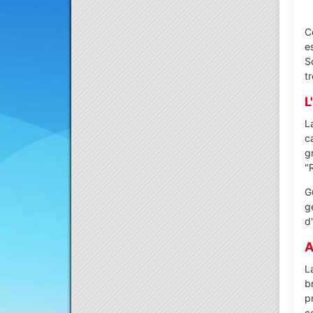
C
e
S
t
L
L
c
g
"
G
g
d
A
L
b
p
c