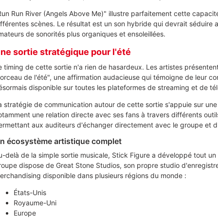
Run Run River (Angels Above Me)" illustre parfaitement cette capacit
ifférentes scènes. Le résultat est un son hybride qui devrait séduire a
mateurs de sonorités plus organiques et ensoleillées.
ne sortie stratégique pour l'été
e timing de cette sortie n'a rien de hasardeux. Les artistes présente
orceau de l'été", une affirmation audacieuse qui témoigne de leur conf
ésormais disponible sur toutes les plateformes de streaming et de té
a stratégie de communication autour de cette sortie s'appuie sur une
otamment une relation directe avec ses fans à travers différents out
ermettant aux auditeurs d'échanger directement avec le groupe et d'êt
n écosystème artistique complet
u-delà de la simple sortie musicale, Stick Figure a développé tout un 
roupe dispose de Great Stone Studios, son propre studio d'enregist
erchandising disponible dans plusieurs régions du monde :
États-Unis
Royaume-Uni
Europe