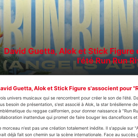
David Guetta, Alok et Stick Figure
l'été Run Run R
avid Guetta, Alok et Stick Figure s'associent pour 
rois univers musicaux qui se rencontrent pour créer le son de l'été. D
us besoin de présentation, s'est associé à Alok, la star brésilienne de l
mblématique du reggae californien, pour donner naissance à "Run Ru
ollaboration inattendue qui promet de faire bouger les dancefloors et l
e morceau n'est pas une création totalement inédite. Il s'appuie sur "
vait déjà fait son chemin sur la scène internationale. Face au succès 