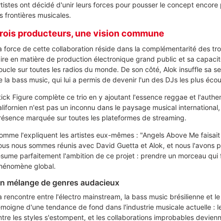
rtistes ont décidé d'unir leurs forces pour pousser le concept encore 
s frontières musicales.
rois producteurs, une vision commune
a force de cette collaboration réside dans la complémentarité des tro
aire en matière de production électronique grand public et sa capacit
oucle sur toutes les radios du monde. De son côté, Alok insuffle sa se
e la bass music, qui lui a permis de devenir l'un des DJs les plus écou
tick Figure complète ce trio en y ajoutant l'essence reggae et l'authen
alifornien n'est pas un inconnu dans le paysage musical international
résence marquée sur toutes les plateformes de streaming.
omme l'expliquent les artistes eux-mêmes : "Angels Above Me faisait
ous nous sommes réunis avec David Guetta et Alok, et nous l'avons po
ésume parfaitement l'ambition de ce projet : prendre un morceau qui f
hénomène global.
n mélange de genres audacieux
a rencontre entre l'électro mainstream, la bass music brésilienne et le
émoigne d'une tendance de fond dans l'industrie musicale actuelle : 
ntre les styles s'estompent, et les collaborations improbables devienn