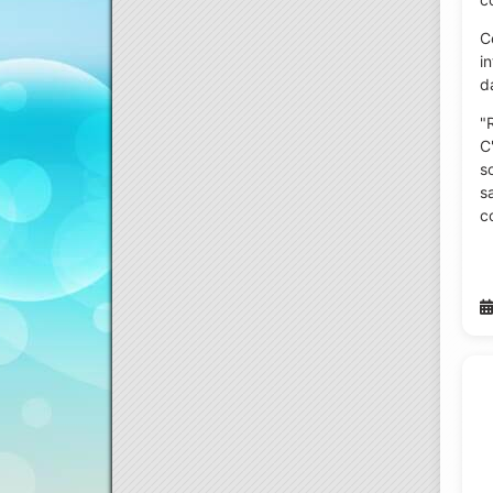
C
i
d
"
C
s
s
c