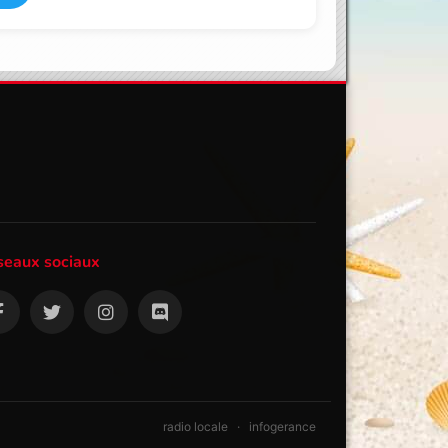
seaux sociaux
radio locale
·
infogerance