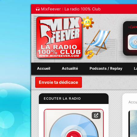
MixFeever : La radio 100% Club
E
Accueil
Actualité
Podcasts / Replay
L
Envoie ta dédicace
ECOUTER LA RADIO
Accu