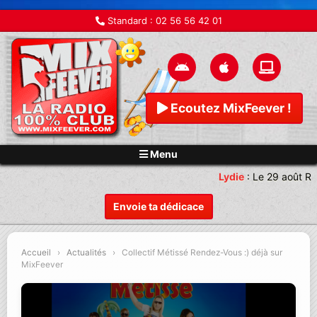
Standard :
02 56 56 42 01
Ecoutez MixFeever !
Menu
Lydie
:
Le 29 août Re
Envoie ta dédicace
Accueil
›
Actualités
›
Collectif Métissé Rendez-Vous :) déjà sur
MixFeever