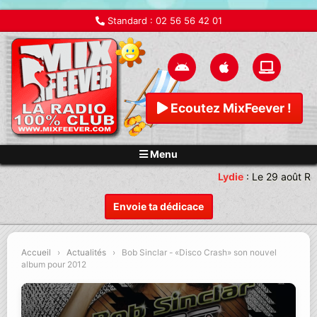
Standard :
02 56 56 42 01
Ecoutez MixFeever !
Menu
Lydie
:
Le 29 août Re
Envoie ta dédicace
Accueil
›
Actualités
›
Bob Sinclar - «Disco Crash» son nouvel
album pour 2012