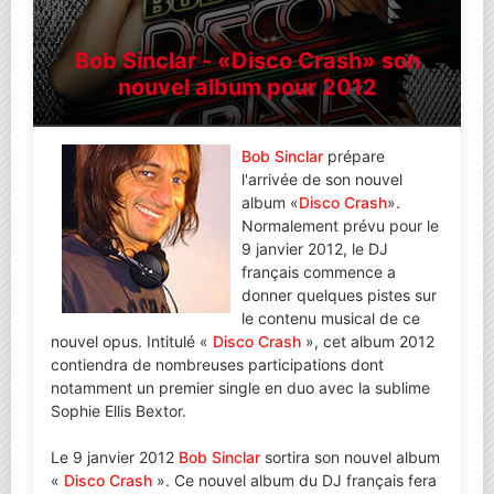
Bob Sinclar - «Disco Crash» son
nouvel album pour 2012
Bob Sinclar
prépare
l'arrivée de son nouvel
album «
Disco Crash
».
Normalement prévu pour le
9 janvier 2012, le DJ
français commence a
donner quelques pistes sur
le contenu musical de ce
nouvel opus. Intitulé «
Disco Crash
», cet album 2012
contiendra de nombreuses participations dont
notamment un premier single en duo avec la sublime
Sophie Ellis Bextor.
Le 9 janvier 2012
Bob Sinclar
sortira son nouvel album
«
Disco Crash
». Ce nouvel album du DJ français fera