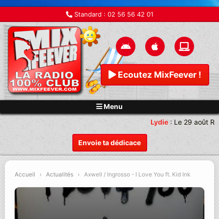
Standard :
02 56 56 42 01
Ecoutez MixFeever !
Menu
Lydie
:
Le 29 août Re
Envoie ta dédicace
Accueil
›
Actualités
›
Axwell / Ingrosso - I Love You ft. Kid Ink