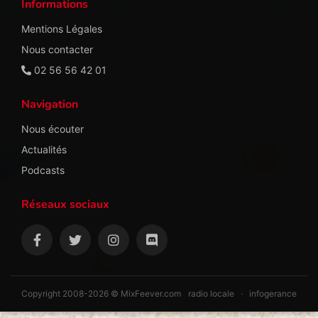
Informations
Mentions Légales
Nous contacter
02 56 56 42 01
Navigation
Nous écouter
Actualités
Podcasts
Réseaux sociaux
Copyright 2008-2026 © MixFeever.com
radio locale
·
infogerance