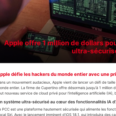
Apple offre 1 million de dollars po
ultra-sécuris
pple défie les hackers du monde entier avec une pri
ans un mouvement audacieux, Apple vient de lancer un défi de taille
onde entier. La firme de Cupertino offre désormais jusqu'à 1 million 
out nouveau service de cloud privé pour l'intelligence artificielle (IA
n système ultra-sécurisé au cœur des fonctionnalités IA d
e PCC est une plateforme hautement sécurisée qui alimente les foncti
ocal Siri. Avec le lancement imminent d'iOS 18.1, qui introduira des ca