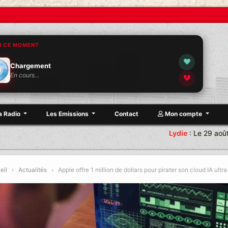
N CE MOMENT
Chargement
En cours…
a Radio
Les Emissions
Contact
Mon compte
Lydie
:
Le 29 août Rend
eil
›
Actualités
›
Apple offre 1 million de dollars pour pirater son cloud IA ultr