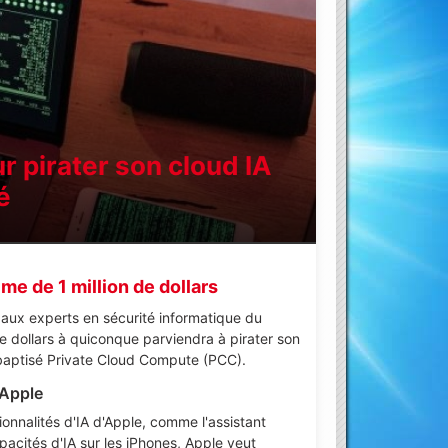
ur pirater son cloud IA
é
me de 1 million de dollars
 aux experts en sécurité informatique du
de dollars à quiconque parviendra à pirater son
), baptisé Private Cloud Compute (PCC).
'Apple
onnalités d'IA d'Apple, comme l'assistant
pacités d'IA sur les iPhones, Apple veut