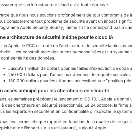
'assurer que son infrastructure cloud est à toute épreuve.
Parce que nous nous soucions profondément de tout compromis de la vi
ous considérerons tout problème de sécurité ayant un impact signif
rogramme Apple Security Bounty, même s'il ne correspond pas à une 
ne architecture de sécurité inédite pour le cloud IA
elon Apple, le PCC est doté de l'architecture de sécurité la plus ava
chelle. Il est construit avec des puces personnalisées et un système 
a confidentialité des données.
Jusqu'à 1 million de dollars pour les failles d'exécution de code a
250 000 dollars pour l'accès aux données de requête sensibles d
150 000 dollars pour les attaques nécessitant une "position priv
n accès anticipé pour les chercheurs en sécurité
ans les semaines précédant le lancement d'iOS 18.1, Apple a donné u
t à des chercheurs en sécurité sélectionnés. Le 24 octobre, la firme 
ous les experts en sécurité et en confidentialité d'inspecter le systèm
Nous évaluerons chaque rapport en fonction de la qualité de ce qui e
ploité et de l'impact sur les utilisateurs", a ajouté Apple.