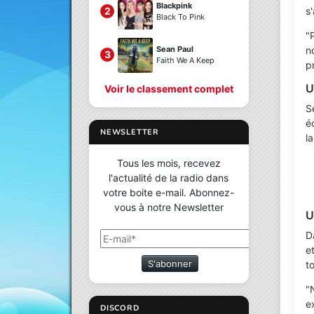
Blackpink
s
2
Black To Pink
"
n
Sean Paul
3
Faith We A Keep
p
U
Voir le classement complet
S
é
NEWSLETTER
l
Tous les mois, recevez
l'actualité de la radio dans
votre boite e-mail. Abonnez-
vous à notre Newsletter
U
D
e
S'abonner
t
"
ex
DISCORD