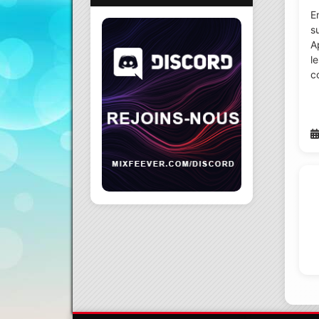
E
su
A
l
c