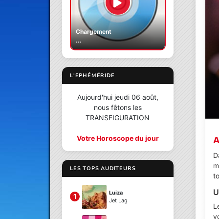
Chargement
...
L'EPHÉMÉRIDE
Aujourd'hui jeudi 06 août,
nous fêtons les
TRANSFIGURATION
Votre Horoscope du jour
A
D
m
LES TOPS AUDITEURS
t
U
Luiza
1
Jet Lag
L
v