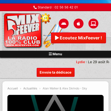
Standard :
02 56 56 42 01
Ecoutez MixFeever !
Menu
Lydie
:
Le 29 août Re
Envoie ta dédicace
Accueil
›
Actualités
›
Alan Walker & Alex Skrindo - Sky