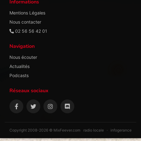
Informations
Mentions Légales
Nous contacter
02 56 56 42 01
Navigation
Nous écouter
Actualités
Podcasts
Réseaux sociaux
Copyright 2008-2026 © MixFeever.com
radio locale
·
infogerance