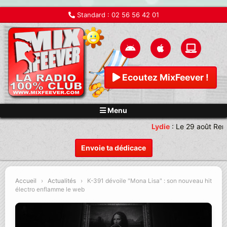
Standard :
02 56 56 42 01
Ecoutez MixFeever !
Menu
Lydie
:
Le 29 août Rend
Envoie ta dédicace
Accueil
›
Actualités
›
K-391 dévoile "Mona Lisa" : son nouveau hit
électro enflamme le web