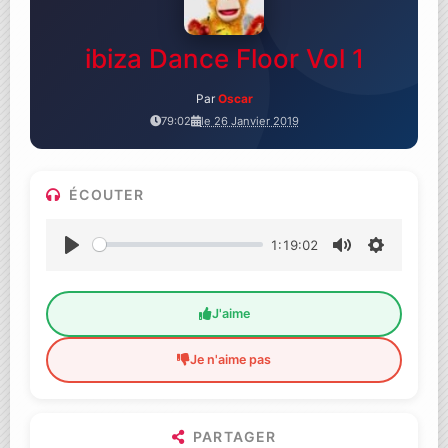
ibiza Dance Floor Vol 1
Par
Oscar
79:02
le 26 Janvier 2019
ÉCOUTER
1:19:02
Lecture
Muet
Settings
J'aime
Je n'aime pas
PARTAGER