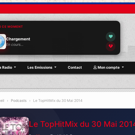
N CE MOMENT
Chargement
En cours…
a Radio
Les Emissions
Contact
Mon compte
eil
›
Podcasts
›
Le TopHitMix du 30 Mai 2014
Le TopHitMix du 30 Mai 201