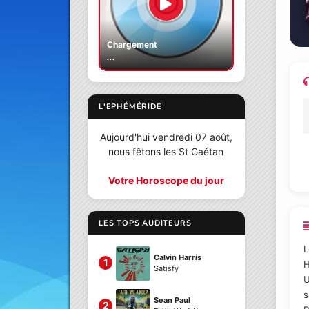
Chargement
...
L'EPHÉMÉRIDE
Aujourd'hui vendredi 07 août,
nous fêtons les St Gaétan
Votre Horoscope du jour
LES TOPS AUDITEURS
L
Calvin Harris
1
H
Satisfy
U
s
Sean Paul
2