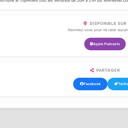
etrouve le TopHitMix tout les Vendredi de 20H à 21H sur MixFeever.c
DISPONIBLE SUR
Abonnez-vous pour ne rater aucun
Apple Podcasts
PARTAGER
Facebook
Twitt