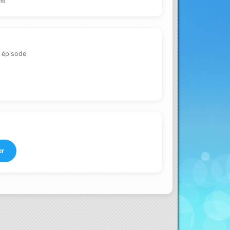
om
 épisode
er