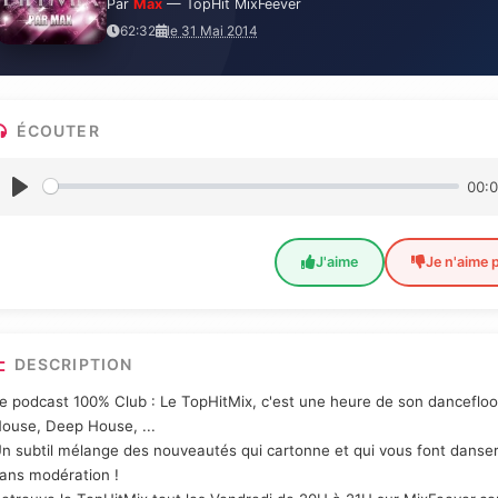
Par
Max
— TopHit MixFeever
62:32
le 31 Mai 2014
ÉCOUTER
00:
J'aime
Je n'aime 
DESCRIPTION
e podcast 100% Club : Le TopHitMix, c'est une heure de son dancefl
ouse, Deep House, ...
n subtil mélange des nouveautés qui cartonne et qui vous font danser 
ans modération !