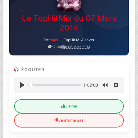
Le TopHitMix du 07 Mars
2014
Par
Max
— TopHit MixFeever
62:04
le 08 Mars 2014
ÉCOUTER
1:02:03
Lecture
Muet
Settings
J'aime
Je n'aime pas