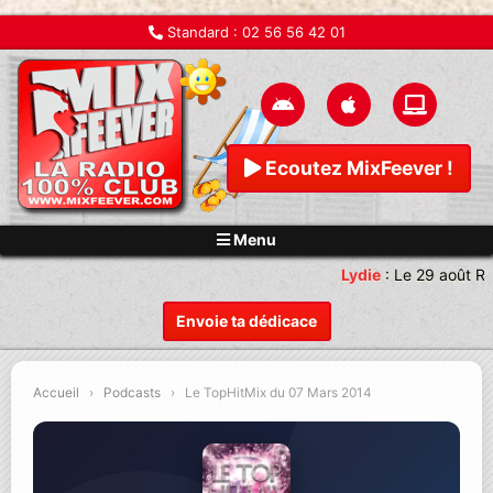
Standard :
02 56 56 42 01
Ecoutez MixFeever !
Menu
Lydie
:
Le 29 août Re
Envoie ta dédicace
Accueil
›
Podcasts
›
Le TopHitMix du 07 Mars 2014