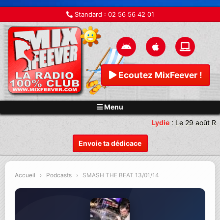
Standard :
02 56 56 42 01
Ecoutez MixFeever !
Menu
Lydie
:
Le 29 août Re
Envoie ta dédicace
Accueil
›
Podcasts
›
SMASH THE BEAT 13/01/14