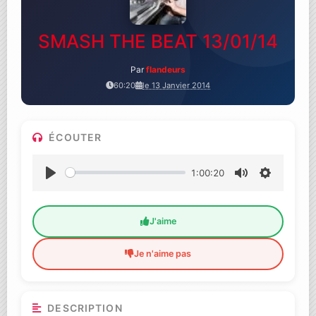
SMASH THE BEAT 13/01/14
Par
flandeurs
60:20
le 13 Janvier 2014
ÉCOUTER
1:00:20
Lecture
Muet
Settings
J'aime
Je n'aime pas
DESCRIPTION