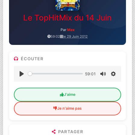
Le TopHitMix du 14 Juin
Par
Max
59:02
le 29 Juin 2012
ÉCOUTER
59:01
Lecture
Muet
Settings
J'aime
Je n'aime pas
PARTAGER