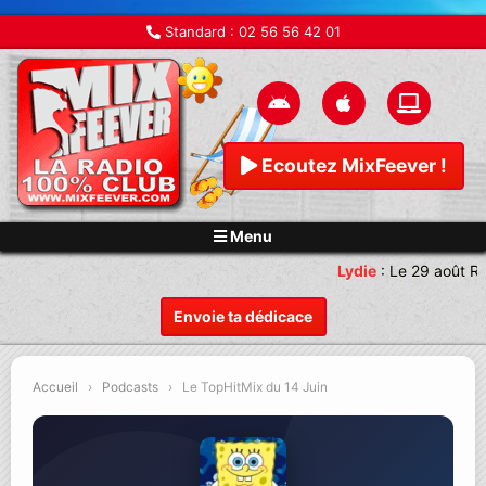
Standard :
02 56 56 42 01
Ecoutez MixFeever !
Menu
Lydie
:
Le 29 août Re
Envoie ta dédicace
Accueil
›
Podcasts
›
Le TopHitMix du 14 Juin