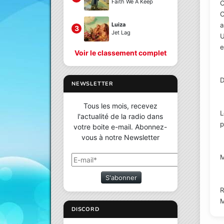
Faith We A Keep
C
C
a
Luiza
3
Jet Lag
U
e
Voir le classement complet
D
NEWSLETTER
Tous les mois, recevez
L
l'actualité de la radio dans
p
votre boite e-mail. Abonnez-
vous à notre Newsletter
M
S'abonner
R
M
DISCORD