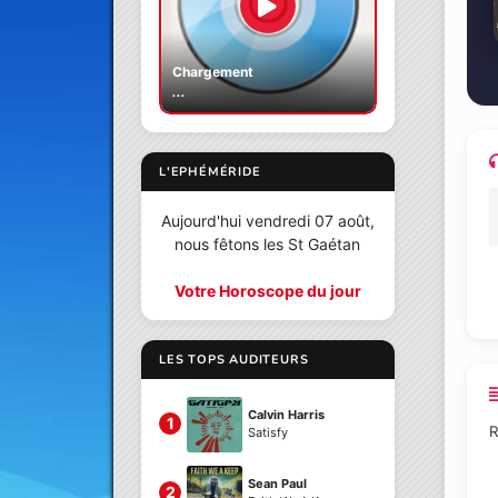
Chargement
...
L'EPHÉMÉRIDE
Aujourd'hui vendredi 07 août,
nous fêtons les St Gaétan
Votre Horoscope du jour
LES TOPS AUDITEURS
Calvin Harris
1
R
Satisfy
Sean Paul
2