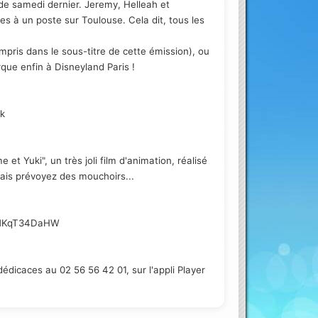
de samedi dernier. Jeremy, Helleah et
es à un poste sur Toulouse. Cela dit, tous les
ompris dans le sous-titre de cette émission), ou
que enfin à Disneyland Paris !
ek
et Yuki", un très joli film d'animation, réalisé
is prévoyez des mouchoirs...
gg/NKqT34DaHW
édicaces au 02 56 56 42 01, sur l'appli Player