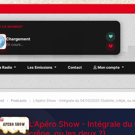
N CE MOMENT
Chargement
En cours…
a Radio
Les Emissions
Contact
Mon compte
Lyd
eil
›
Podcasts
›
L'Apéro Show - Intégrale du 04/10/2025 (Galette, crêpe, ou le
L'Apéro Show - Intégrale du
crêpe, ou les deux ?)