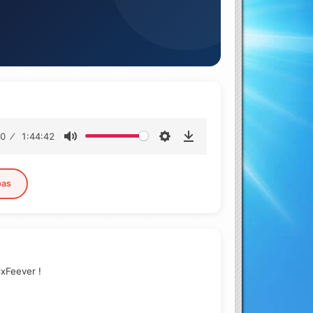
00
1:44:42
pas
xFeever !