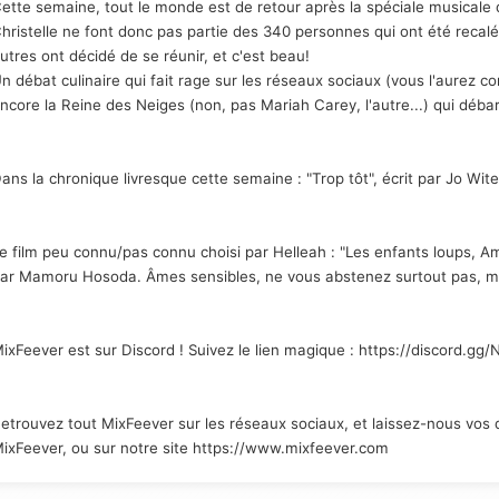
ette semaine, tout le monde est de retour après la spéciale musicale 
hristelle ne font donc pas partie des 340 personnes qui ont été recalé
utres ont décidé de se réunir, et c'est beau!
n débat culinaire qui fait rage sur les réseaux sociaux (vous l'aurez c
ncore la Reine des Neiges (non, pas Mariah Carey, l'autre...) qui débar
ans la chronique livresque cette semaine : "Trop tôt", écrit par Jo Wit
e film peu connu/pas connu choisi par Helleah : "Les enfants loups, Ame 
ar Mamoru Hosoda. Âmes sensibles, ne vous abstenez surtout pas, ma
ixFeever est sur Discord ! Suivez le lien magique : https://discord.
etrouvez tout MixFeever sur les réseaux sociaux, et laissez-nous vos d
ixFeever, ou sur notre site https://www.mixfeever.com