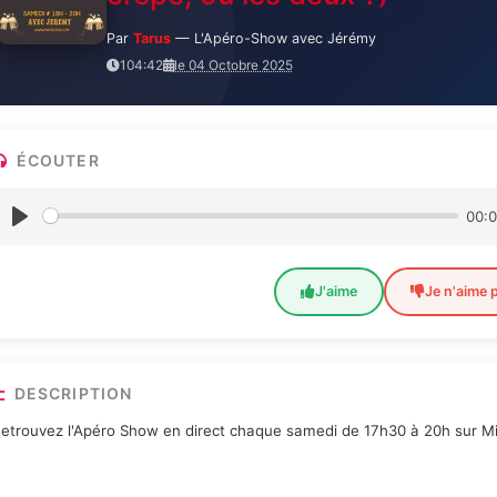
Par
Tarus
— L'Apéro-Show avec Jérémy
104:42
le 04 Octobre 2025
ÉCOUTER
00:
J'aime
Je n'aime 
DESCRIPTION
etrouvez l'Apéro Show en direct chaque samedi de 17h30 à 20h sur Mi