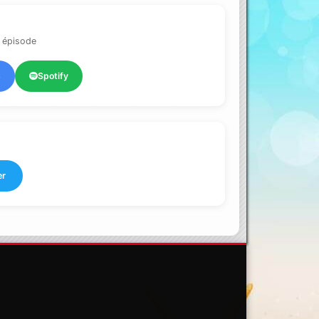
 épisode
s
Spotify
er