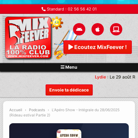
Standard :
02 56 56 42 01
Ecoutez MixFeever !
Menu
Lydie
:
Le 29 août Re
Envoie ta dédicace
Accueil
›
Podcasts
›
L'Apéro Show - Intégrale du 28/06/2025
(Rideau estival Partie 2)