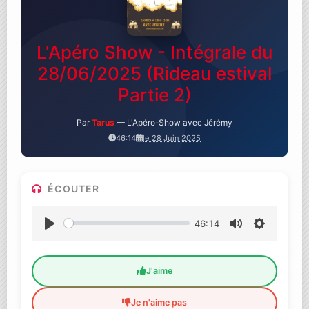
L'Apéro Show - Intégrale du
28/06/2025 (Rideau estival
Partie 2)
Par
Tarus
— L'Apéro-Show avec Jérémy
46:14
le 28 Juin 2025
ÉCOUTER
46:14
Lecture
Muet
Settings
J'aime
Je n'aime pas