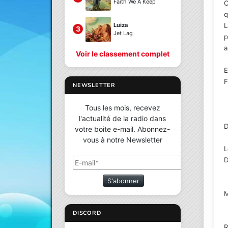
Faith We A Keep
C
q
L
Luiza
3
Jet Lag
p
a
Voir le classement complet
E
F
NEWSLETTER
Tous les mois, recevez
l'actualité de la radio dans
D
votre boite e-mail. Abonnez-
vous à notre Newsletter
L
D
S'abonner
M
DISCORD
R