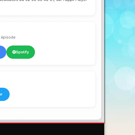
 épisode
s
Spotify
er