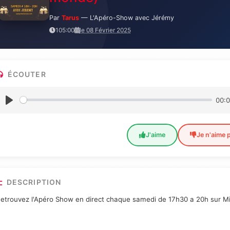
Par
Tarus
— L'Apéro-Show avec Jérémy
105:00
le 08 Février 2025
ÉCOUTER
00:
J'aime
Je n'aime 
DESCRIPTION
etrouvez l'Apéro Show en direct chaque samedi de 17h30 a 20h sur Mi