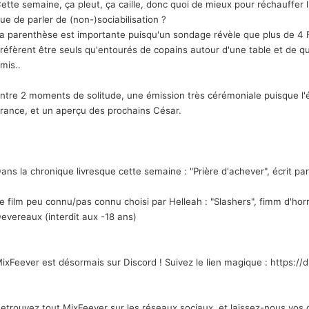
ette semaine, ça pleut, ça caille, donc quoi de mieux pour réchauffer 
ue de parler de (non-)sociabilisation ?
a parenthèse est importante puisqu'un sondage révèle que plus de 4 F
réfèrent être seuls qu'entourés de copains autour d'une table et de que
mis..
ntre 2 moments de solitude, une émission très cérémoniale puisque l'
rance, et un aperçu des prochains César.
ans la chronique livresque cette semaine : "Prière d'achever", écrit pa
e film peu connu/pas connu choisi par Helleah : "Slashers", fimm d'horr
evereaux (interdit aux -18 ans)
ixFeever est désormais sur Discord ! Suivez le lien magique : https
etrouvez tout MixFeever sur les réseaux sociaux, et laissez-nous vos d