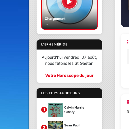
Chargement
...
L'EPHÉMÉRIDE
Aujourd'hui vendredi 07 août,
nous fêtons les St Gaétan
Votre Horoscope du jour
LES TOPS AUDITEURS
Calvin Harris
1
R
Satisfy
Sean Paul
2