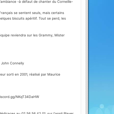
l'ambiance -à défaut de chanter du Corneille-
rançais se sentent seuls, mais certains
lques biscuits apéritif. Tout se perd, les
équipe reviendra sur les Grammy, Mister
r John Connelly
eur sorti en 2001, réalisé par Maurice
://discord.gg/NKqT34DaHW
édicaces au 02 56 56 42 01, sur l'appli Player