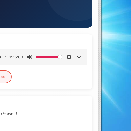
00
1:45:00
pas
xFeever !