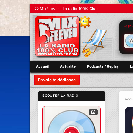
MixFeever : La radio 100% Club
E
Accueil
Actualité
Podcasts / Replay
L
Envoie ta dédicace
ECOUTER LA RADIO
Accu