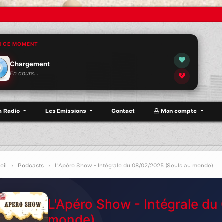
N CE MOMENT
Chargement
En cours…
a Radio
Les Emissions
Contact
Mon compte
eil
›
Podcasts
›
L'Apéro Show - Intégrale du 08/02/2025 (Seuls au monde)
L'Apéro Show - Intégrale du
monde)