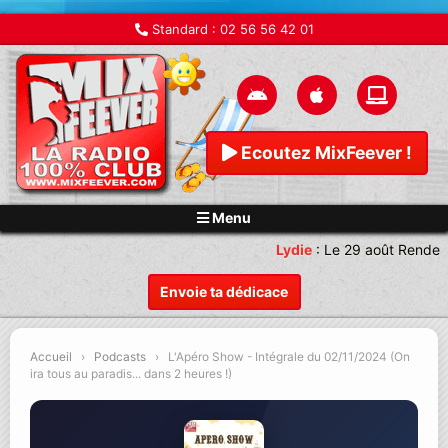
Standard :
02 56 56 42 01
Ecoutez MixFeever !
Menu
Lydie
:
Le 29 août Rendez-
Envoie ta dédicace
Accueil
›
Podcasts
›
L'Apéro Show - Intégrale du 02/11/2024 (On
ira tous au paradis... dans 2 heures !)