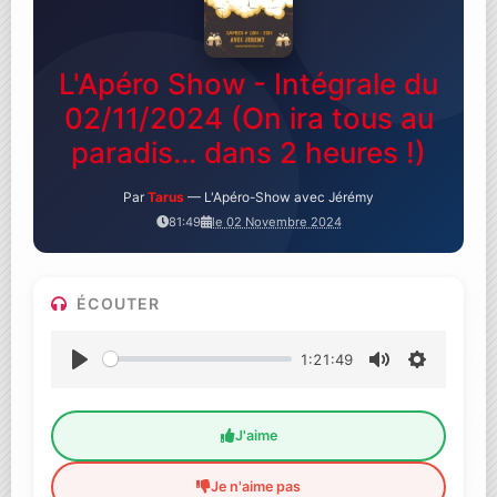
L'Apéro Show - Intégrale du
02/11/2024 (On ira tous au
paradis... dans 2 heures !)
Par
Tarus
— L'Apéro-Show avec Jérémy
81:49
le 02 Novembre 2024
ÉCOUTER
1:21:49
Lecture
Muet
Settings
J'aime
Je n'aime pas