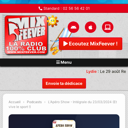
Standard :
02 56 56 42 01
Ecoutez MixFeever !
Menu
Lydie
:
Le 29 août Ren
Envoie ta dédicace
Accueil
›
Podcasts
›
L'Apéro Show - Intégrale du 23/03/2024 (Et
vive le sport !)