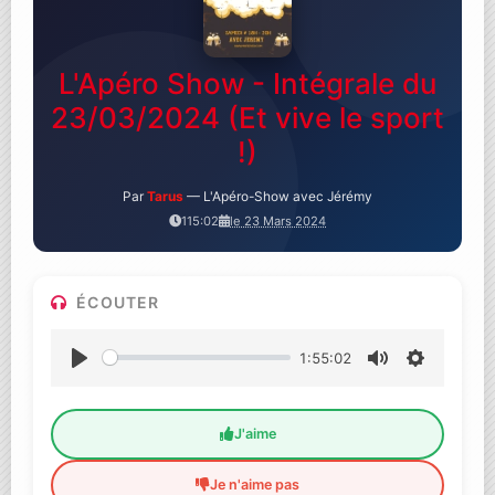
L'Apéro Show - Intégrale du
23/03/2024 (Et vive le sport
!)
Par
Tarus
— L'Apéro-Show avec Jérémy
115:02
le 23 Mars 2024
ÉCOUTER
1:55:02
Lecture
Muet
Settings
J'aime
Je n'aime pas