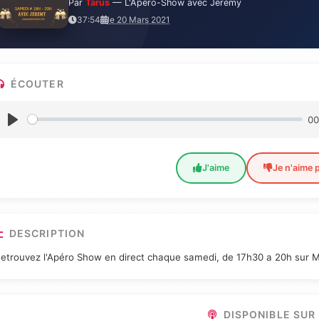
Par
Tarus
— L'Apéro-Show avec Jérémy
37:54
le 20 Mars 2021
ÉCOUTER
00
J'aime
Je n'aime 
DESCRIPTION
etrouvez l'Apéro Show en direct chaque samedi, de 17h30 a 20h sur M
DISPONIBLE SUR