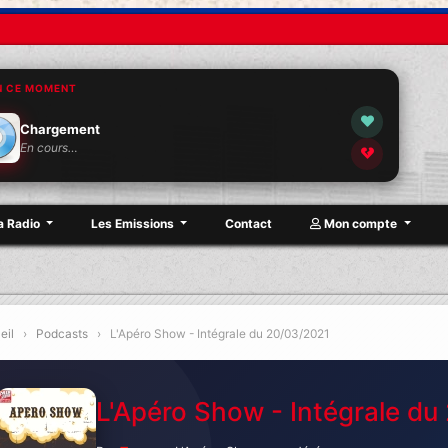
N CE MOMENT
Chargement
En cours…
a Radio
Les Emissions
Contact
Mon compte
eil
›
Podcasts
›
L'Apéro Show - Intégrale du 20/03/2021
L'Apéro Show - Intégrale d