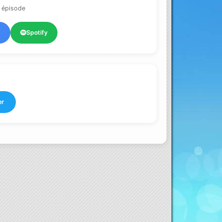
 épisode
s
Spotify
er