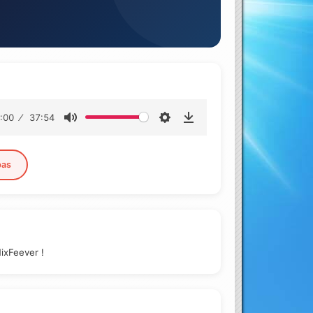
:00
37:54
pas
ixFeever !