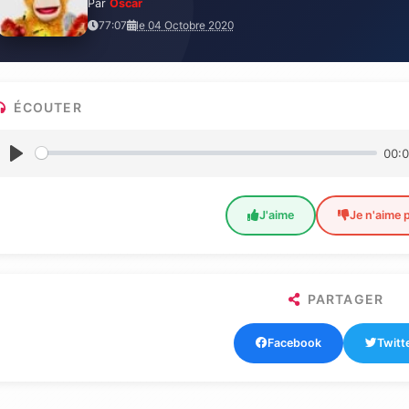
Par
Oscar
77:07
le 04 Octobre 2020
ÉCOUTER
00:
J'aime
Je n'aime 
PARTAGER
Facebook
Twitt