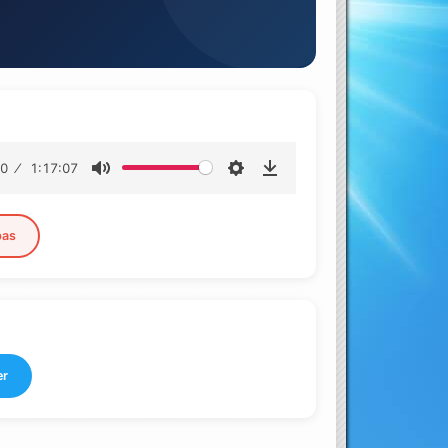
00
1:17:07
pas
er