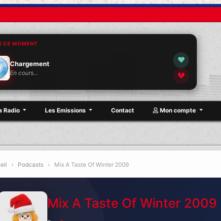
N CE MOMENT
Chargement
En cours…
a Radio
Les Emissions
Contact
Mon compte
eil
›
Podcasts
›
Mix A Taste Of Winter 2009
Mix A Taste Of Winter 2009