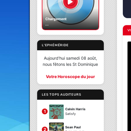
Chargement
...
V
L'EPHÉMÉRIDE
Aujourd'hui samedi 08 août,
nous fêtons les St Dominique
Votre Horoscope du jour
LES TOPS AUDITEURS
Calvin Harris
1
Satisfy
Sean Paul
2