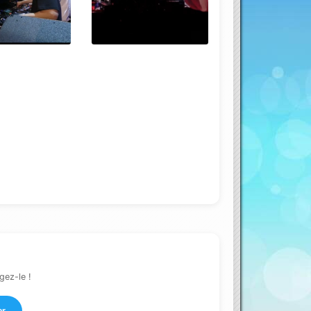
gez-le !
er