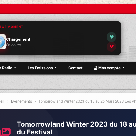
N CE MOMENT
Chargement
En cours…
a Radio
Les Emissions
Contact
Mon compte
Ly
eil
›
Évènements
›
Tomorrowland Winter 2023 du 18 au 25 Mars 2023 Les Pho
Tomorrowland Winter 2023 du 18 a
du Festival