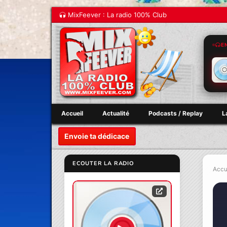
MixFeever : La radio 100% Club
E
Accueil
Actualité
Podcasts / Replay
L
Envoie ta dédicace
ECOUTER LA RADIO
Accu