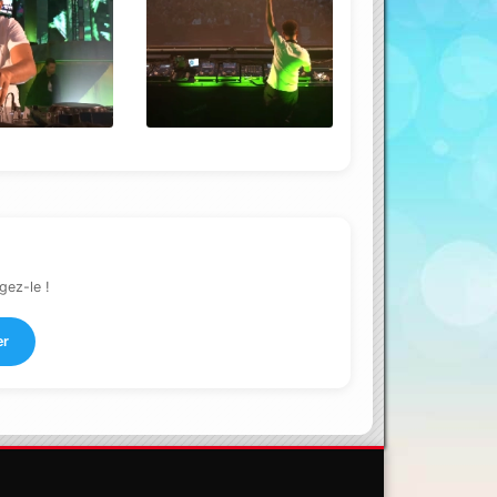
gez-le !
er