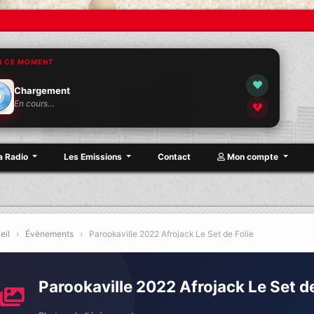
N CE MOMENT
Chargement
En cours…
a Radio
Les Emissions
Contact
Mon compte
eil
›
Évènements
›
Parookaville 2022 Afrojack Le Set de Folie
Parookaville 2022 Afrojack Le Set de