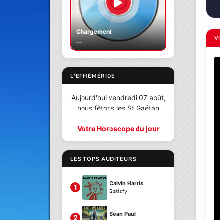
Chargement
V
...
L'EPHÉMÉRIDE
Aujourd'hui vendredi 07 août,
nous fêtons les St Gaétan
Votre Horoscope du jour
LES TOPS AUDITEURS
Calvin Harris
1
Satisfy
Sean Paul
2