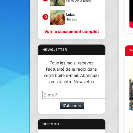
Faith We A Keep
Luiza
3
Jet Lag
Voir le classement complet
NEWSLETTER
P
Tous les mois, recevez
l'actualité de la radio dans
votre boite e-mail. Abonnez-
vous à notre Newsletter
S'abonner
DISCORD