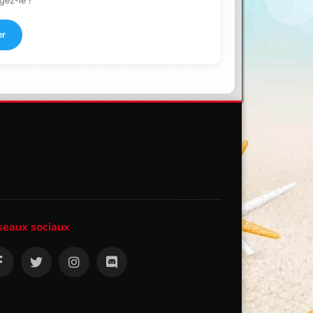
gez-le !
er
seaux sociaux