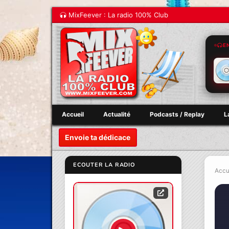
MixFeever : La radio 100% Club
E
Accueil
Actualité
Podcasts / Replay
L
Envoie ta dédicace
ECOUTER LA RADIO
Accu