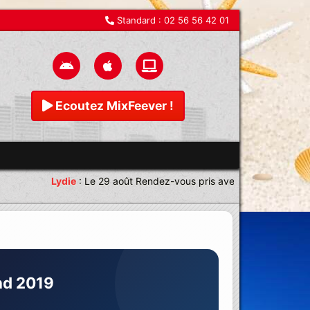
Standard :
02 56 56 42 01
Ecoutez MixFeever !
Lydie
:
Le 29 août Rendez-vous pris avec une équipe magnifi
nd 2019