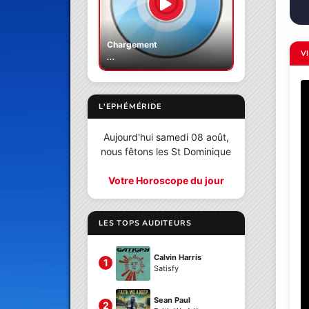
Chargement
V
...
L'EPHÉMÉRIDE
Aujourd'hui samedi 08 août,
nous fêtons les St Dominique
Votre Horoscope du jour
LES TOPS AUDITEURS
Calvin Harris
1
Satisfy
Sean Paul
2