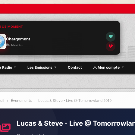
N CE MOMENT
Chargement
En cours…
a Radio
Les Emissions
Contact
Mon compte
eil
›
Évènements
›
Lucas & Steve - Live @ Tomorrowland 2019
Lucas & Steve - Live @ Tomorrowla