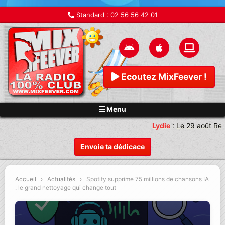
Standard :
02 56 56 42 01
Ecoutez MixFeever !
Menu
Lydie
:
Le 29 août Ren
Envoie ta dédicace
Accueil
›
Actualités
›
Spotify supprime 75 millions de chansons IA
: le grand nettoyage qui change tout